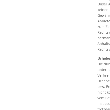
Unser A
keinen 
Gewähr 
Anbiete
zum Zei
Rechtsw
permane
Anhalts
Rechtsv
Urhebe
Die dur
unterli
Verbrei
Urheber
bzw. Er
nicht k
vom Bet
Insbeso
trotzde