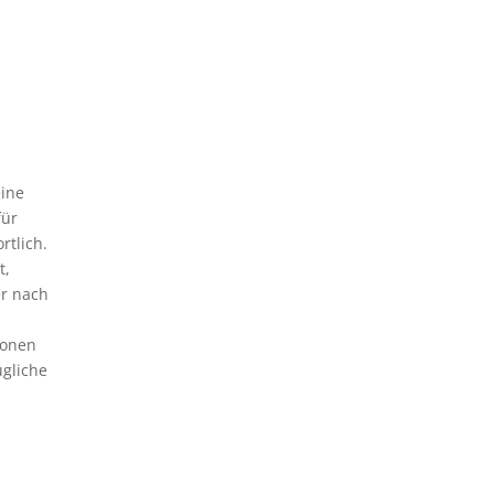
eine
für
rtlich.
t,
er nach
ionen
ügliche