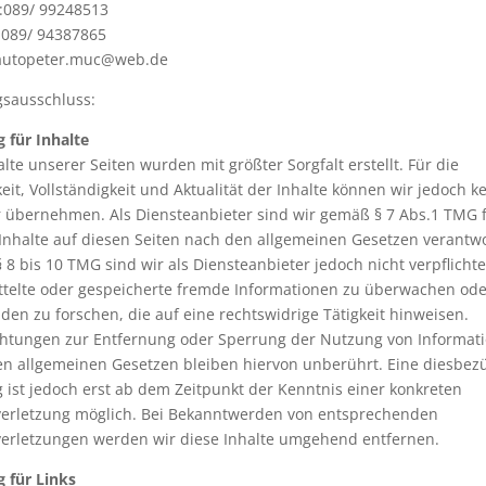
:089/ 99248513
:089/ 94387865
 autopeter.muc@web.de
gsausschluss:
 für Inhalte
alte unserer Seiten wurden mit größter Sorgfalt erstellt. Für die
keit, Vollständigkeit und Aktualität der Inhalte können wir jedoch k
übernehmen. Als Diensteanbieter sind wir gemäß § 7 Abs.1 TMG 
Inhalte auf diesen Seiten nach den allgemeinen Gesetzen verantwo
 8 bis 10 TMG sind wir als Diensteanbieter jedoch nicht verpflichte
telte oder gespeicherte fremde Informationen zu überwachen od
en zu forschen, die auf eine rechtswidrige Tätigkeit hinweisen.
chtungen zur Entfernung oder Sperrung der Nutzung von Informat
n allgemeinen Gesetzen bleiben hiervon unberührt. Eine diesbez
 ist jedoch erst ab dem Zeitpunkt der Kenntnis einer konkreten
verletzung möglich. Bei Bekanntwerden von entsprechenden
erletzungen werden wir diese Inhalte umgehend entfernen.
 für Links