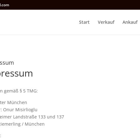
l.com
Start
Verkauf
Ankauf
essum
pressum
n gemäß § 5 TMG:
eter München
: Onur Misirlioglu
eimer Landstraße 133 und 137
Riemerling / München
: