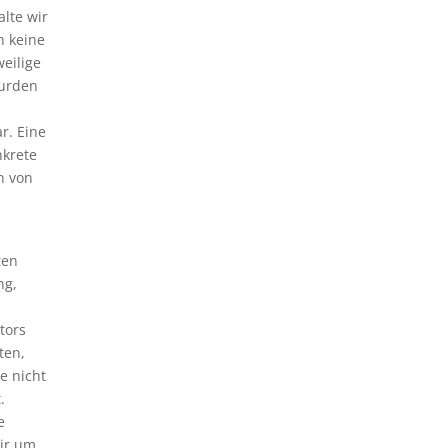
alte wir
h keine
weilige
wurden
r. Eine
nkrete
n von
ten
ng,
tors
ten,
e nicht
.
e
ir um