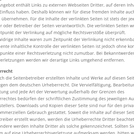
ngebot enthält Links zu externen Webseiten Dritter, auf deren Inh
Einfluss haben. Deshalb können wir für diese fremden Inhalte auc
übernehmen. Für die Inhalte der verlinkten Seiten ist stets der je
r oder Betreiber der Seiten verantwortlich. Die verlinkten Seiten 
tpunkt der Verlinkung auf mögliche Rechtsverstöße überprüft.
idrige Inhalte waren zum Zeitpunkt der Verlinkung nicht erkennba
nte inhaltliche Kontrolle der verlinkten Seiten ist jedoch ohne ko
punkte einer Rechtsverletzung nicht zumutbar. Bei Bekanntwerde
erletzungen werden wir derartige Links umgehend entfernen.
rrecht
ch die Seitenbetreiber erstellten Inhalte und Werke auf diesen Sei
egen dem deutschen Urheberrecht. Die Vervielfältigung, Bearbeitu
tung und jede Art der Verwertung außerhalb der Grenzen des
rechtes bedürfen der schriftlichen Zustimmung des jeweiligen Au
stellers. Downloads und Kopien dieser Seite sind nur für den priva
ommerziellen Gebrauch gestattet. Soweit die Inhalte auf dieser Seit
reiber erstellt wurden, werden die Urheberrechte Dritter beachtet
ndere werden Inhalte Dritter als solche gekennzeichnet. Sollten Si
m auf eine Urheberrechtsverletzung aufmerksam werden, bitten w