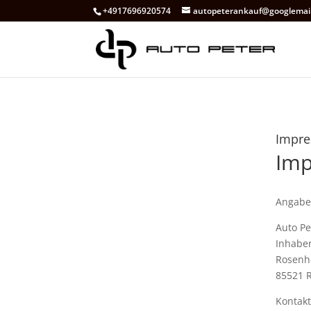
+4917696920574
autopeterankauf@googlemai
Impr
Im
Angabe
Auto P
Inhaber
Rosenh
85521 
Kontakt