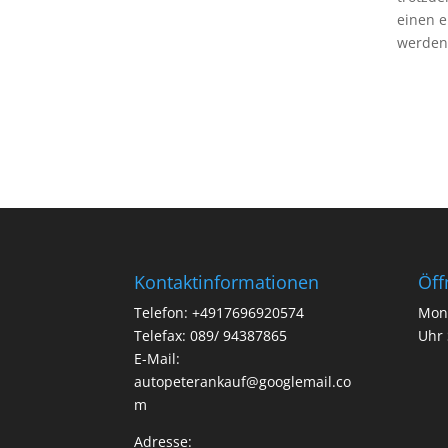
einen 
werden 
Kontaktinformationen
Öff
Telefon: +4917696920574
Mont
Telefax: 089/ 94387865
Uhr 
E-Mail:
autopeterankauf@googlemail.co
m
Adresse: